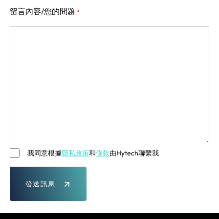
留言內容/您的問題
*
我同意根據
隱私政策
和
條款
由Hytech聯繫我
發
送
訊
息