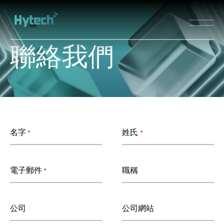
聯
絡
我
們
名字
姓氏
*
*
電子郵件
職稱
*
公司
公司網站